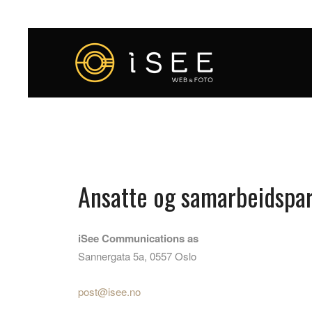
Ansatte og samarbeidspa
iSee Communications as
Sannergata 5a, 0557 Oslo
post@isee.no