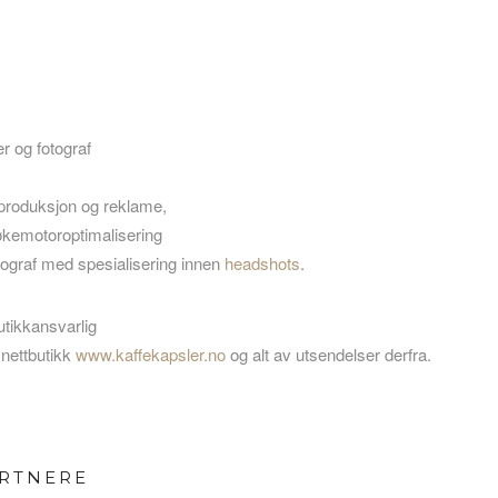
er og fotograf
 produksjon og reklame,
kemotoroptimalisering
fotograf med spesialisering innen
headshots
.
utikkansvarlig
 nettbutikk
www.kaffekapsler.no
og alt av utsendelser derfra.
ARTNERE