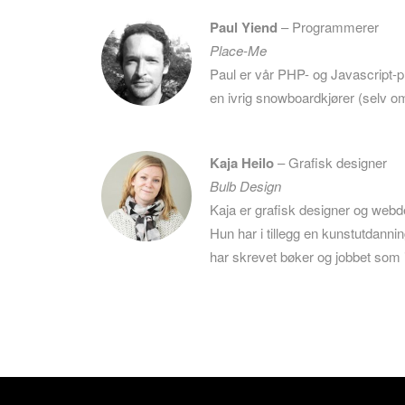
Paul Yiend
– Programmerer
Place-Me
Paul er vår PHP- og Javascript
en ivrig snowboardkjører (selv om 
Kaja Heilo
– Grafisk designer
Bulb Design
Kaja er grafisk designer og webd
Hun har i tillegg en kunstutdannin
har skrevet bøker og jobbet som il