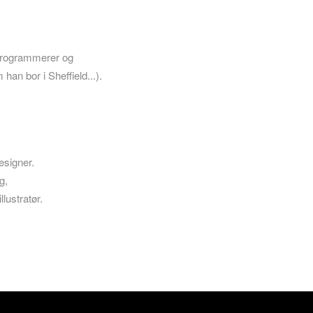
-programmerer og
han bor i Sheffield...).
esigner.
g,
lustratør.